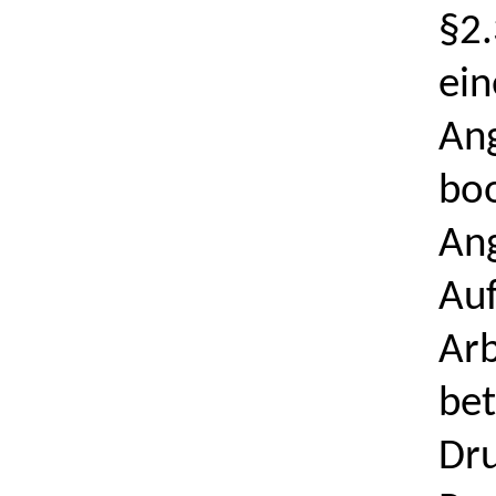
§2.
ein
Ang
boo
Ang
Au
Arb
bet
Dru