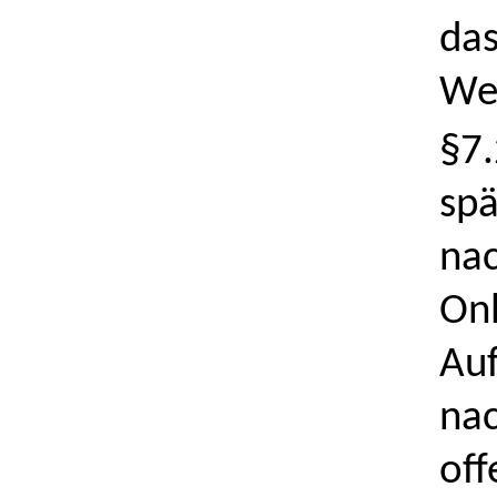
das
Wei
§7.
spä
nac
Onl
Auf
nac
off