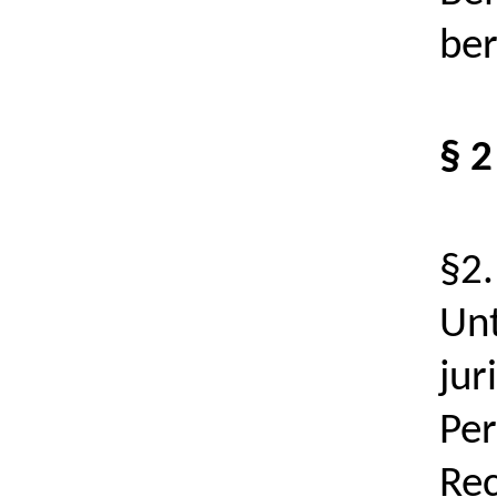
ber
§ 2
§2.
Unt
jur
Per
Rec