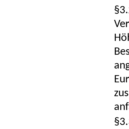
§3.
Ver
Höh
Bes
ang
Eur
zus
anf
§3.