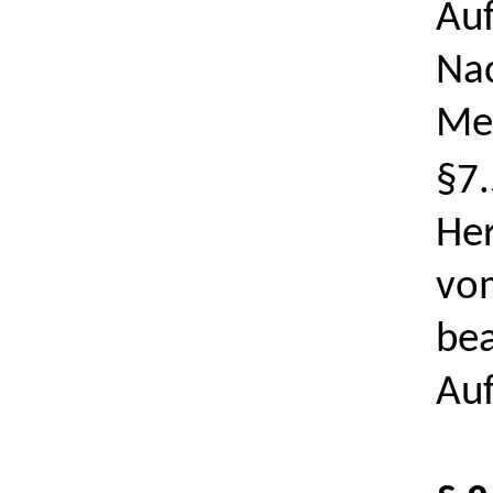
Auf
Na
Meh
§7.
Her
vom
bea
Auf