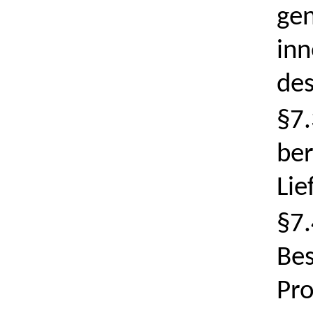
gen
inn
de
§7.
ber
Lie
§7.
Bes
Pro