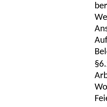
ber
Wen
Ans
Auf
Bel
§6.
Arb
Woc
Fei