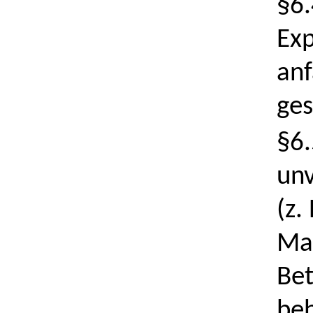
§6.
Exp
anf
ges
§6.
unv
(z.
Mat
Bet
beh