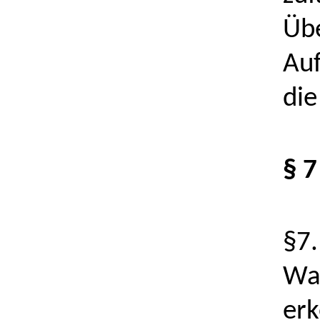
Üb
Auf
die
§ 
§7.
War
erk