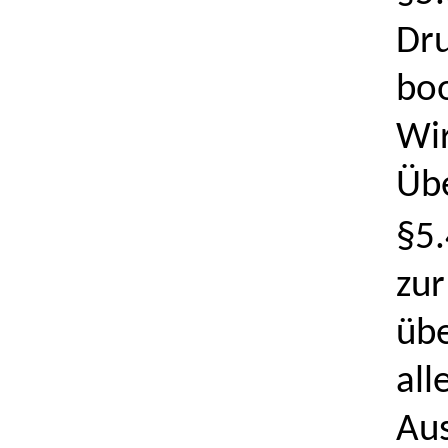
Dru
boo
Wir
Übe
§5.
zur
übe
all
Aus