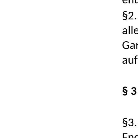
ent
§2.
all
Gar
auf
§ 3
§3.