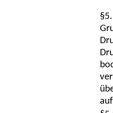
§5.
Gru
Dru
Dr
boo
ver
übe
auf