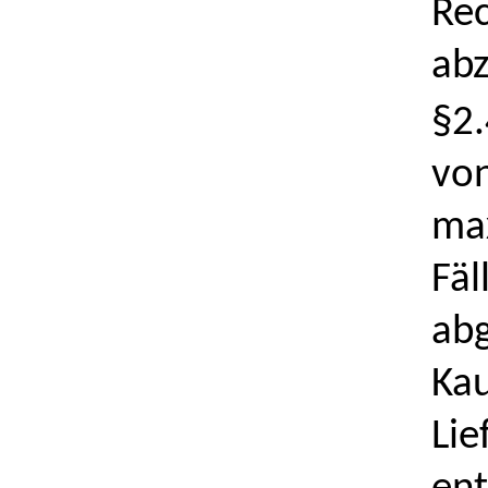
Rec
abz
§2.
von
max
Fäl
abg
Kau
Lie