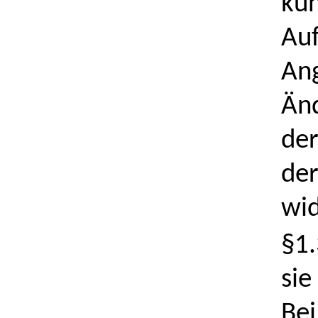
kün
Auf
Ang
Änd
der
der
wid
§1.
sie
Bei