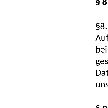
§ 
§8
Au
bei
ges
Dat
un