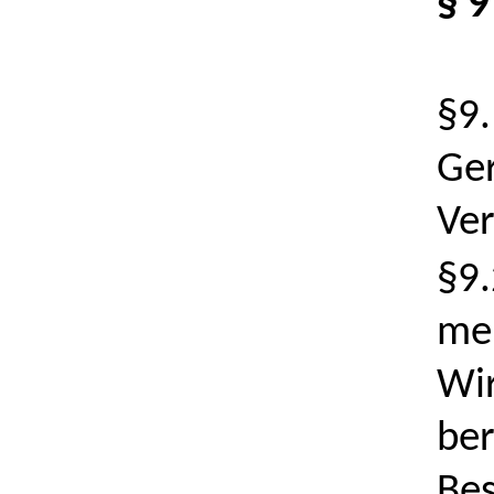
§ 9
§9.
Ger
Ver
§9.
me
Wir
ber
Bes