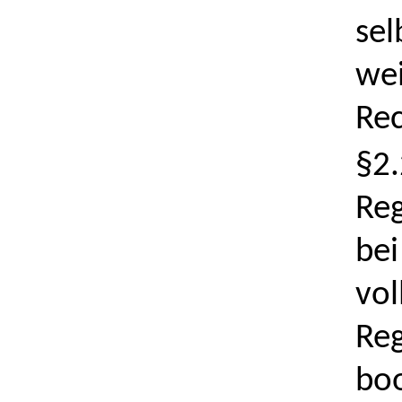
sel
wei
Rec
§2.
Reg
bei
vol
Reg
boo