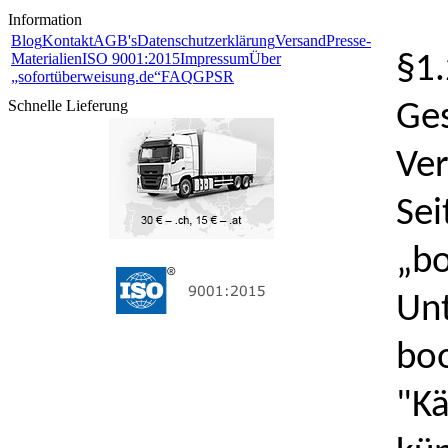
Information
Blog
Kontakt
AGB's
Datenschutzerklärung
Versand
Presse-
Materialien
ISO 9001:2015
Impressum
Über
§1.
„sofortüberweisung.de“
FAQ
GPSR
Schnelle Lieferung
Ges
Ver
Sei
„bo
Unt
boo
"Kä