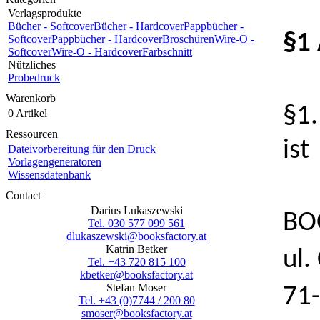
Verlagsprodukte
Bücher - Softcover
Bücher - Hardcover
Pappbücher -
§1
Softcover
Pappbücher - Hardcover
Broschüren
Wire-O -
Softcover
Wire-O - Hardcover
Farbschnitt
Nützliches
Probedruck
Warenkorb
§1.
0 Artikel
Ressourcen
ist
Dateivorbereitung für den Druck
Vorlagengeneratoren
Wissensdatenbank
Contact
Darius Lukaszewski
BOO
Tel. 030 577 099 561
dlukaszewski@booksfactory.at
Katrin Betker
ul.
Tel. +43 720 815 100
kbetker@booksfactory.at
Stefan Moser
71-
Tel. +43 (0)7744 / 200 80
smoser@booksfactory.at