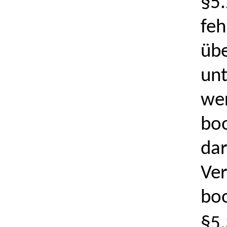
§5.
feh
übe
unt
wer
boo
dar
Ver
boo
§5.