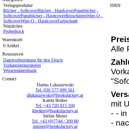
Verlagsprodukte
ISBN
Bücher - Softcover
Bücher - Hardcover
Pappbücher -
Softcover
Pappbücher - Hardcover
Broschüren
Wire-O -
Softcover
Wire-O - Hardcover
Farbschnitt
Nützliches
Probedruck
Prei
Warenkorb
0 Artikel
Alle 
Ressourcen
Zah
Dateivorbereitung für den Druck
Vorlagengeneratoren
Vork
Wissensdatenbank
Contact
"Sof
Darius Lukaszewski
Tel. 030 577 099 561
Vers
dlukaszewski@booksfactory.at
Katrin Betker
mit 
Tel. +43 720 815 100
kbetker@booksfactory.at
- - i
Stefan Moser
- nac
Tel. +43 (0)7744 / 200 80
smoser@booksfactory.at