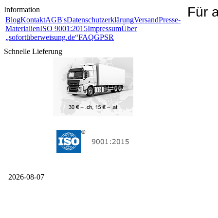
Für 
Information
Blog
Kontakt
AGB's
Datenschutzerklärung
Versand
Presse-
Materialien
ISO 9001:2015
Impressum
Über
„sofortüberweisung.de“
FAQ
GPSR
Schnelle Lieferung
2026-08-07